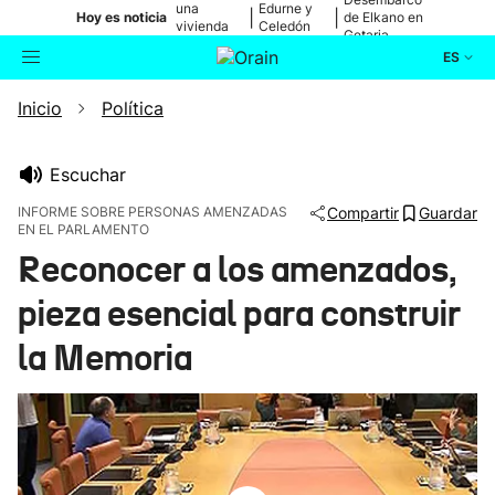
una
Edurne y
|
|
Hoy es noticia
de Elkano en
vivienda
Celedón
Getaria
de Bilbao
Txiki
ES
Inicio
Política
Actualidad
Buscador
Política
Escuchar
INFORME SOBRE PERSONAS AMENZADAS
Compartir
Guardar
EN EL PARLAMENTO
Cultura
Reconocer a los amenzados,
Ikusmiran
pieza esencial para construir
la Memoria
Eguraldia