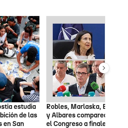
stia estudia
Robles, Marlaska, Bolaños
ibición de las
y Albares comparecerán e
s en San
el Congreso a finales de