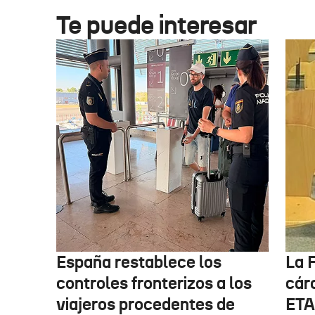
Te puede interesar
España restablece los
La F
controles fronterizos a los
cárc
viajeros procedentes de
ETA