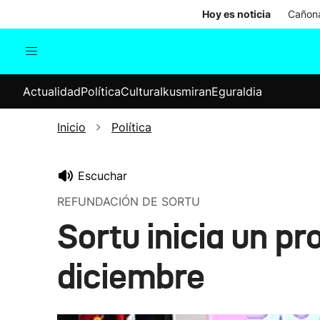
Hoy es noticia
Cañona
Actualidad
Política
Cul
Actualidad
Política
Cultura
Ikusmiran
Eguraldia
Sociedad
Elecciones
Economía
Inicio
Política
Internacional
Escuchar
REFUNDACIÓN DE SORTU
Sortu inicia un p
diciembre