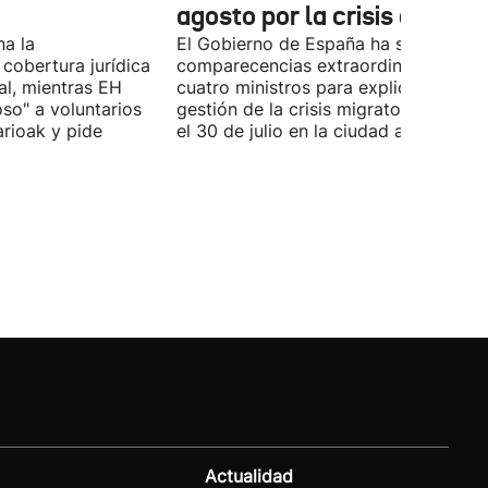
agosto por la crisis de Ceu
na la
El Gobierno de España ha solicitado l
 cobertura jurídica
comparecencias extraordinarias de l
al, mientras EH
cuatro ministros para explicar la
oso" a voluntarios
gestión de la crisis migratoria iniciad
arioak y pide
el 30 de julio en la ciudad autónoma.
Actualidad