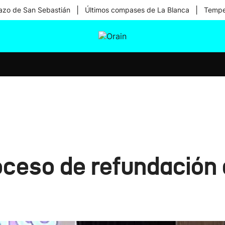
|
|
zo de San Sebastián
Últimos compases de La Blanca
Temper
tura
Ikusmiran
Egural
Salud
Tecnología
roceso de refundación