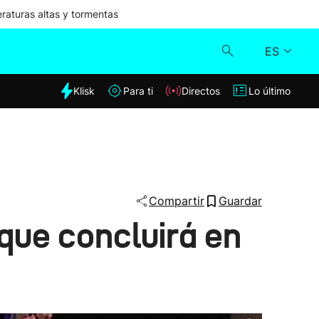
aturas altas y tormentas
ES
dia
Klisk
Para ti
Directos
Lo último
Klisk
Directos
Para ti
Compartir
Guardar
 que concluirá en
Lo último