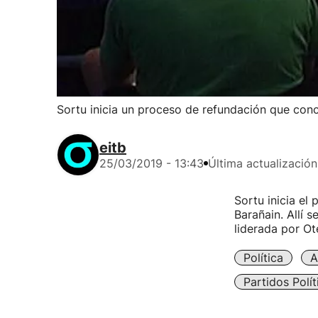
Sortu inicia un proceso de refundación que conc
eitb
25/03/2019 - 13:43
Última actualización
Sortu inicia el
Barañain. Allí s
liderada por Ot
Política
A
Partidos Polít