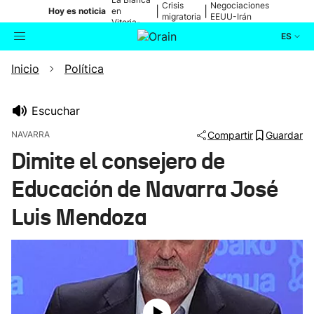
Crisis
Negociaciones
|
|
Hoy es noticia
en
migratoria
EEUU-Irán
Vitoria-
Gasteiz
ES
Inicio
Política
Actualidad
Buscador
Política
Escuchar
NAVARRA
Compartir
Guardar
Cultura
Dimite el consejero de
Educación de Navarra José
Ikusmiran
Luis Mendoza
Eguraldia