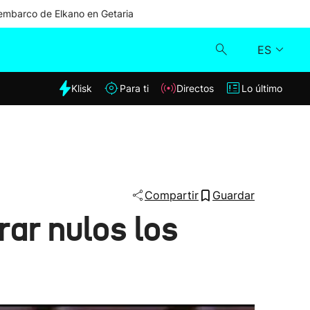
mbarco de Elkano en Getaria
ES
dia
Klisk
Para ti
Directos
Lo último
Klisk
Directos
Para ti
Compartir
Guardar
rar nulos los
Lo último