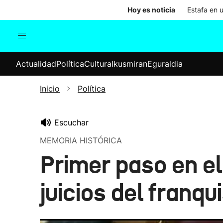
Hoy es noticia
Estafa en 
Actualidad
Política
Cul
Actualidad
Política
Cultura
Ikusmiran
Eguraldia
Sociedad
Elecciones
Economía
Inicio
Política
Internacional
Escuchar
MEMORIA HISTÓRICA
Primer paso en el
juicios del franq