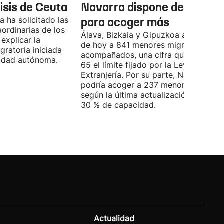
risis de Ceuta
Navarra dispone de marge
 ha solicitado las
para acoger más
ordinarias de los
Álava, Bizkaia y Gipuzkoa acogen a d
explicar la
de hoy a 841 menores migrantes no
igratoria iniciada
acompañados, una cifra que supera e
ciudad autónoma.
65 el límite fijado por la Ley de
Extranjería. Por su parte, Navarra
podría acoger a 237 menores, aunqu
según la última actualización, está al
30 % de capacidad.
Actualidad