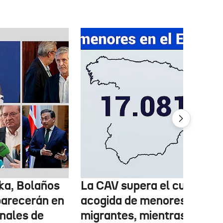
ka, Bolaños
La CAV supera el cupo de
parecerán en
acogida de menores
inales de
migrantes, mientras