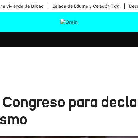
|
|
una vivienda de Bilbao
Bajada de Edurne y Celedón Txiki
Dese
tura
Ikusmiran
Egural
Salud
Tecnología
 Congreso para decla
uismo