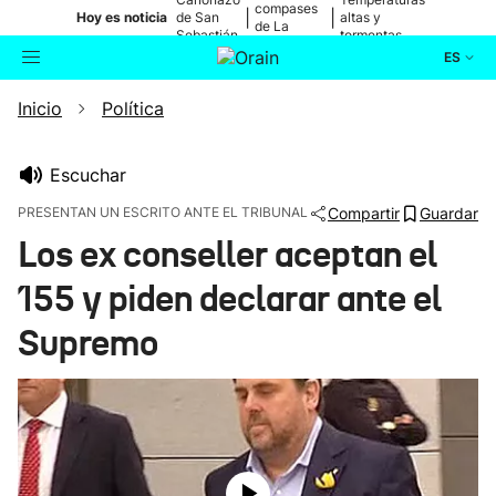
compases
|
|
Hoy es noticia
de San
altas y
de La
Sebastián
tormentas
Blanca
ES
Inicio
Política
Actualidad
Buscador
Política
Escuchar
PRESENTAN UN ESCRITO ANTE EL TRIBUNAL
Compartir
Guardar
Cultura
Los ex conseller aceptan el
155 y piden declarar ante el
Ikusmiran
Supremo
Eguraldia