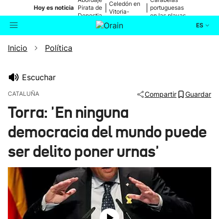
Celedón en
|
|
Hoy es noticia
Pirata de
portuguesas
Vitoria-
Donostia
en las playas
Gasteiz
ES
Inicio
Política
Actualidad
Buscador
Política
Escuchar
CATALUÑA
Compartir
Guardar
Cultura
Torra: 'En ninguna
democracia del mundo puede
Ikusmiran
ser delito poner urnas'
Eguraldia