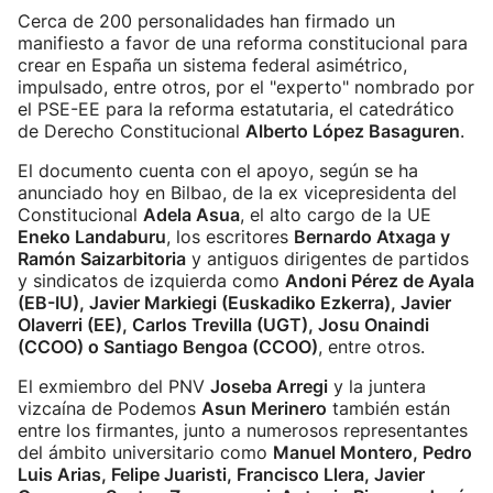
Cerca de 200 personalidades han firmado un
manifiesto a favor de una reforma constitucional para
crear en España un sistema federal asimétrico,
impulsado, entre otros, por el "experto" nombrado por
el PSE-EE para la reforma estatutaria, el catedrático
de Derecho Constitucional
Alberto López Basaguren
.
El documento cuenta con el apoyo, según se ha
anunciado hoy en Bilbao, de la ex vicepresidenta del
Constitucional
Adela Asua
, el alto cargo de la UE
Eneko Landaburu
, los escritores
Bernardo Atxaga y
Ramón Saizarbitoria
y antiguos dirigentes de partidos
y sindicatos de izquierda como
Andoni Pérez de Ayala
(EB-IU), Javier Markiegi (Euskadiko Ezkerra), Javier
Olaverri (EE), Carlos Trevilla (UGT), Josu Onaindi
(CCOO) o Santiago Bengoa (CCOO)
, entre otros.
El exmiembro del PNV
Joseba Arregi
y la juntera
vizcaína de Podemos
Asun Merinero
también están
entre los firmantes, junto a numerosos representantes
del ámbito universitario como
Manuel Montero, Pedro
Luis Arias, Felipe Juaristi, Francisco Llera, Javier