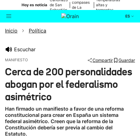
compases
|
|
Hoy es noticia
de San
altas y
de La
Sebastián
tormentas
Blanca
ES
Inicio
Política
Actualidad
Buscador
Política
Escuchar
MANIFIESTO
Compartir
Guardar
Cultura
Cerca de 200 personalidades
abogan por el federalismo
Ikusmiran
asimétrico
Eguraldia
Han firmado un manifiesto a favor de una reforma
constitucional para crear en España un sistema
federal asimétrico. Creen que la reforma de la
Constitución debería ser previa al cambio del
Estatuto.