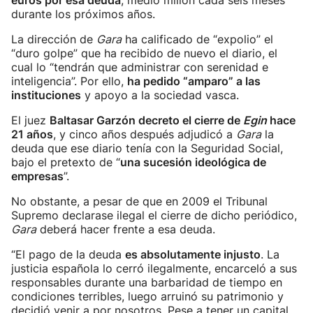
euros por esa deuda
; medio millón cada seis meses
durante los próximos años.
La dirección de
Gara
ha calificado de “expolio” el
“duro golpe” que ha recibido de nuevo el diario, el
cual lo “tendrán que administrar con serenidad e
inteligencia”. Por ello,
ha pedido “amparo” a las
instituciones
y apoyo a la sociedad vasca.
El juez
Baltasar Garzón decreto el cierre de
Egin
hace
21 años
, y cinco años después adjudicó a
Gara
la
deuda que ese diario tenía con la Seguridad Social,
bajo el pretexto de “
una sucesión ideológica de
empresas
”.
No obstante, a pesar de que en 2009 el Tribunal
Supremo declarase ilegal el cierre de dicho periódico,
Gara
deberá hacer frente a esa deuda.
“El pago de la deuda
es absolutamente injusto
. La
justicia española lo cerró ilegalmente, encarceló a sus
responsables durante una barbaridad de tiempo en
condiciones terribles, luego arruinó su patrimonio y
decidió venir a por nosotros. Pese a tener un capital