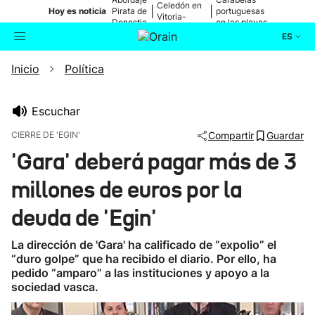
Celedón en
|
|
Hoy es noticia
Pirata de
portuguesas
Vitoria-
Donostia
en las playas
Gasteiz
ES
Inicio
Política
Actualidad
Buscador
Política
Escuchar
CIERRE DE 'EGIN'
Compartir
Guardar
Cultura
'Gara' deberá pagar más de 3
millones de euros por la
Ikusmiran
deuda de 'Egin'
Eguraldia
La dirección de 'Gara' ha calificado de “expolio” el
“duro golpe” que ha recibido el diario. Por ello, ha
pedido “amparo” a las instituciones y apoyo a la
sociedad vasca.