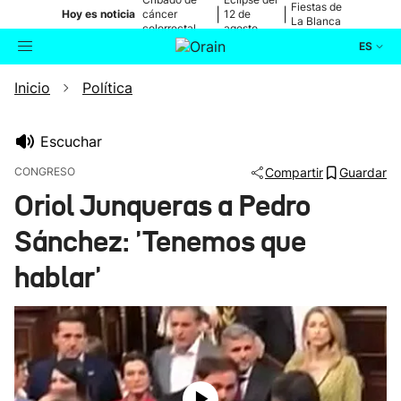
Fiestas de
|
|
Hoy es noticia
cáncer
12 de
La Blanca
colorrectal
agosto
ES
Inicio
Política
Actualidad
Buscador
Política
Escuchar
CONGRESO
Compartir
Guardar
Cultura
Oriol Junqueras a Pedro
Sánchez: 'Tenemos que
Ikusmiran
hablar'
Eguraldia