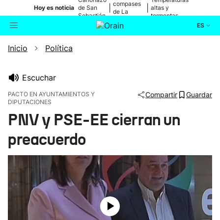
compases
|
|
Hoy es noticia
de San
altas y
de La
Sebastián
tormentas
Blanca
ES
Inicio
Política
Actualidad
Buscador
Política
Escuchar
PACTO EN AYUNTAMIENTOS Y
Compartir
Guardar
DIPUTACIONES
Cultura
PNV y PSE-EE cierran un
Ikusmiran
preacuerdo
Eguraldia