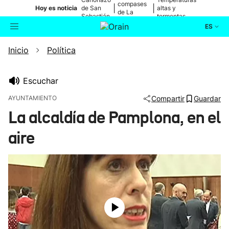
compases
|
|
Hoy es noticia
de San
altas y
de La
Sebastián
tormentas
Blanca
ES
Inicio
Política
Actualidad
Buscador
Política
Escuchar
AYUNTAMIENTO
Compartir
Guardar
Cultura
La alcaldía de Pamplona, en el
aire
Ikusmiran
Eguraldia