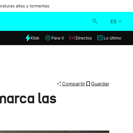
aturas altas y tormentas
ES
dia
Klisk
Para ti
Directos
Lo último
Klisk
Directos
Para ti
Compartir
Guardar
marca las
Lo último