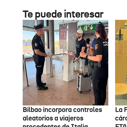
Te puede interesar
Bilbao incorpora controles
La F
aleatorios a viajeros
cárc
procedentes de Italia
ETA