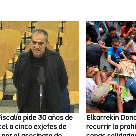
iscalía pide 30 años de
Elkarrekin Dono
el a cinco exjefes de
recurrir la proh
 por el asesinato de
cenas solidaria