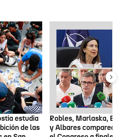
stia estudia
Robles, Marlaska, Bolaños
ibición de las
y Albares comparecerán e
s en San
el Congreso a finales de