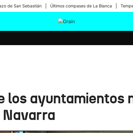
|
|
zo de San Sebastián
Últimos compases de La Blanca
Temper
tura
Ikusmiran
Egural
Salud
Tecnología
de los ayuntamientos 
n Navarra