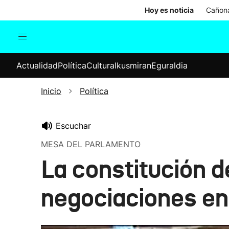
Hoy es noticia
Cañona
Actualidad
Política
Cul
Actualidad
Política
Cultura
Ikusmiran
Eguraldia
Sociedad
Elecciones
Economía
Inicio
Política
Internacional
Escuchar
MESA DEL PARLAMENTO
La constitución 
negociaciones e