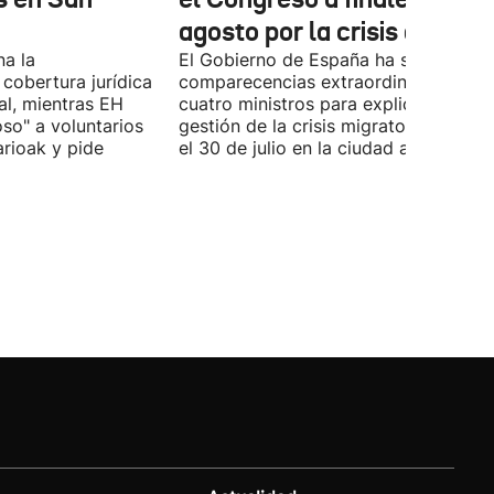
agosto por la crisis de Ceu
na la
El Gobierno de España ha solicitado l
 cobertura jurídica
comparecencias extraordinarias de l
al, mientras EH
cuatro ministros para explicar la
oso" a voluntarios
gestión de la crisis migratoria iniciad
arioak y pide
el 30 de julio en la ciudad autónoma.