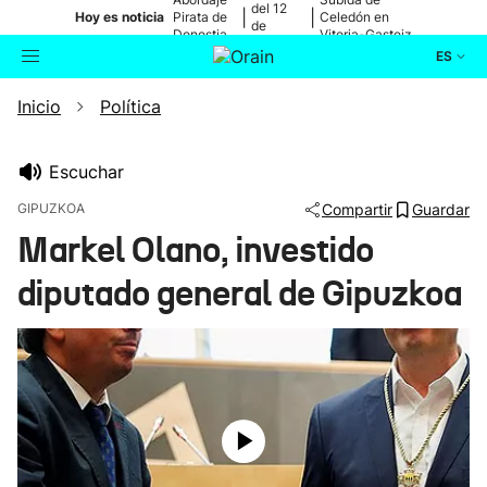
del 12
|
|
Hoy es noticia
Pirata de
Celedón en
de
Donostia
Vitoria-Gasteiz
agosto
ES
Inicio
Política
Actualidad
Buscador
Política
Escuchar
GIPUZKOA
Compartir
Guardar
Cultura
Markel Olano, investido
diputado general de Gipuzkoa
Ikusmiran
Eguraldia