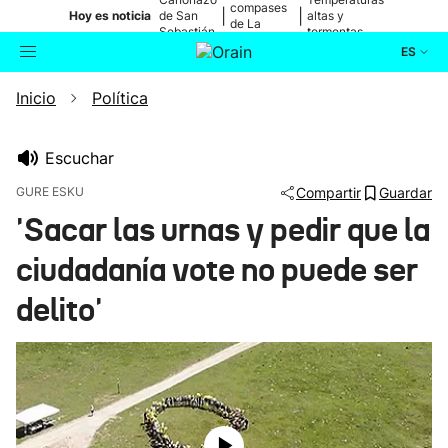
compases
|
|
Hoy es noticia
de San
altas y
de La
Sebastián
tormentas
Blanca
ES
Inicio
Política
Actualidad
Buscador
Política
Escuchar
GURE ESKU
Compartir
Guardar
Cultura
'Sacar las urnas y pedir que la
ciudadanía vote no puede ser
Ikusmiran
delito'
Eguraldia