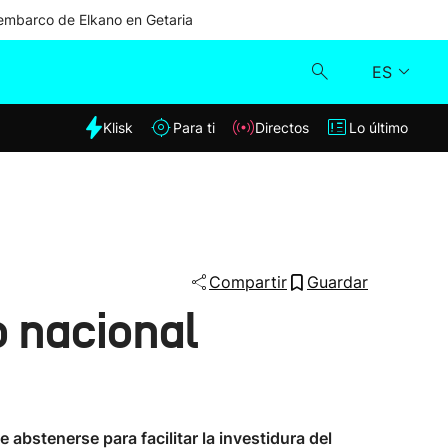
mbarco de Elkano en Getaria
ES
dia
Klisk
Para ti
Directos
Lo último
Klisk
Directos
Para ti
Compartir
Guardar
o nacional
Lo último
abstenerse para facilitar la investidura del