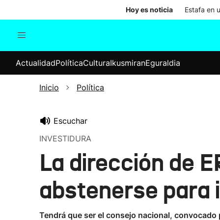
Hoy es noticia
Estafa en 
Actualidad
Política
Cul
Actualidad
Política
Cultura
Ikusmiran
Eguraldia
Sociedad
Elecciones
Economía
Inicio
Política
Internacional
Escuchar
INVESTIDURA
La dirección de E
abstenerse para 
Tendrá que ser el consejo nacional, convocado pa