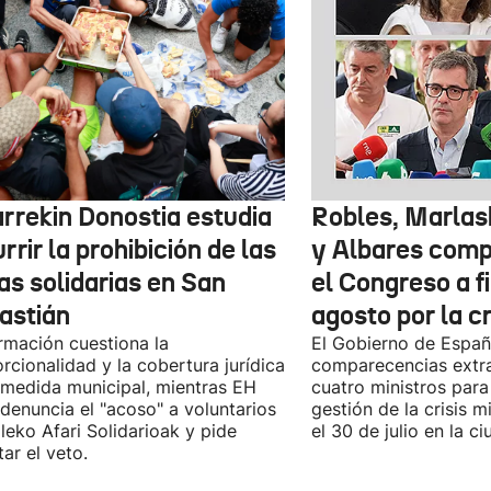
arrekin Donostia estudia
Robles, Marlas
rrir la prohibición de las
y Albares com
as solidarias en San
el Congreso a f
astián
agosto por la c
rmación cuestiona la
El Gobierno de España
rcionalidad y la cobertura jurídica
comparecencias extra
 medida municipal, mientras EH
cuatro ministros para 
 denuncia el "acoso" a voluntarios
gestión de la crisis m
leko Afari Solidarioak y pide
el 30 de julio en la 
tar el veto.