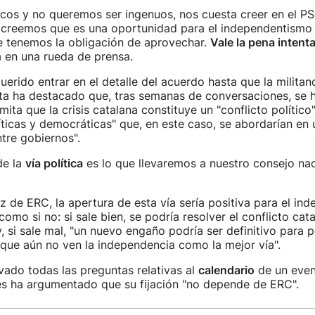
cos y no queremos ser ingenuos, nos cuesta creer en el P
 creemos que es una oportunidad para el independentism
e tenemos la obligación de aprovechar.
Vale la pena intenta
a en una rueda de prensa.
erido entrar en el detalle del acuerdo hasta que la militan
lta ha destacado que, tras semanas de conversaciones, se
ita que la crisis catalana constituye un "conflicto político
íticas y democráticas" que, en este caso, se abordarían en
tre gobiernos".
de la
vía política
es lo que llevaremos a nuestro consejo nac
z de ERC, la apertura de esta vía sería positiva para el in
 como si no: si sale bien, se podría resolver el conflicto cat
, si sale mal, "un nuevo engaño podría ser definitivo para
 que aún no ven la independencia como la mejor vía".
ivado todas las preguntas relativas al
calendario
de un even
es ha argumentado que su fijación "no depende de ERC".