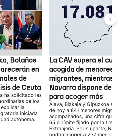
ka, Bolaños
La CAV supera el cupo de
parecerán en
acogida de menores
inales de
migrantes, mientras
risis de Ceuta
Navarra dispone de marge
 ha solicitado las
para acoger más
ordinarias de los
Álava, Bizkaia y Gipuzkoa acogen a d
explicar la
de hoy a 841 menores migrantes no
igratoria iniciada
acompañados, una cifra que supera e
ciudad autónoma.
65 el límite fijado por la Ley de
Extranjería. Por su parte, Navarra
podría acoger a 237 menores, aunqu