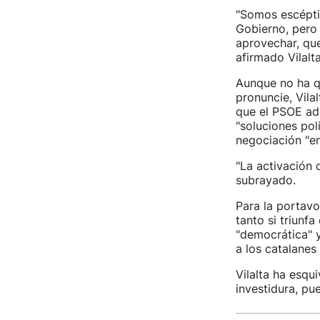
"Somos escépti
Gobierno, pero
aprovechar, qu
afirmado Vilalt
Aunque no ha qu
pronuncie, Vila
que el PSOE adm
"soluciones pol
negociación "en
"La activación 
subrayado.
Para la portavo
tanto si triunfa
"democrática" y
a los catalanes
Vilalta ha esqu
investidura, pu