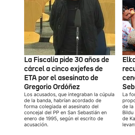
La Fiscalía pide 30 años de
Elk
cárcel a cinco exjefes de
recu
ETA por el asesinato de
cen
Gregorio Ordóñez
Seb
Los acusados, que integraban la cúpula
La fo
de la banda, habrían acordado de
propo
forma colegiada el asesinato del
de la
concejal del PP en San Sebastián en
Bildu
enero de 1995, según el escrito de
de Ka
acusación.
levan