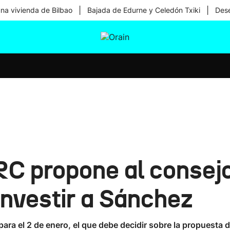
|
|
una vivienda de Bilbao
Bajada de Edurne y Celedón Txiki
Dese
tura
Ikusmiran
Egural
Salud
Tecnología
RC propone al consej
investir a Sánchez
ra el 2 de enero, el que debe decidir sobre la propuesta de 