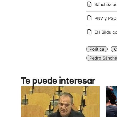
Sánchez po
PNV y PSOE
EH Bildu co
Política
C
Pedro Sánche
Te puede interesar