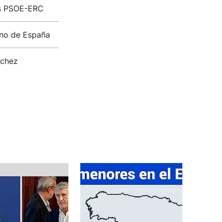
tos PSOE-ERC
rno de España
nchez