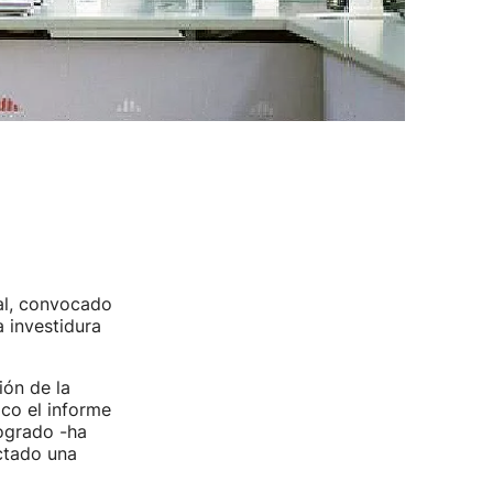
al, convocado
a investidura
ión de la
co el informe
logrado -ha
ctado una