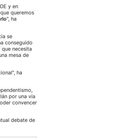
SOE y en
o que queremos
rlo
", ha
cia se
 ha conseguido
" que necesita
 una mesa de
ional", ha
dependentismo,
alán por una vía
 poder convencer
tual debate de