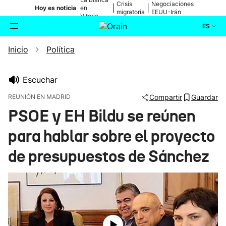
Crisis
Negociaciones
|
|
Hoy es noticia
en
migratoria
EEUU-Irán
Vitoria-
Gasteiz
ES
Inicio
Política
Actualidad
Buscador
Política
Escuchar
REUNIÓN EN MADRID
Compartir
Guardar
Cultura
PSOE y EH Bildu se reúnen
para hablar sobre el proyecto
Ikusmiran
de presupuestos de Sánchez
Eguraldia