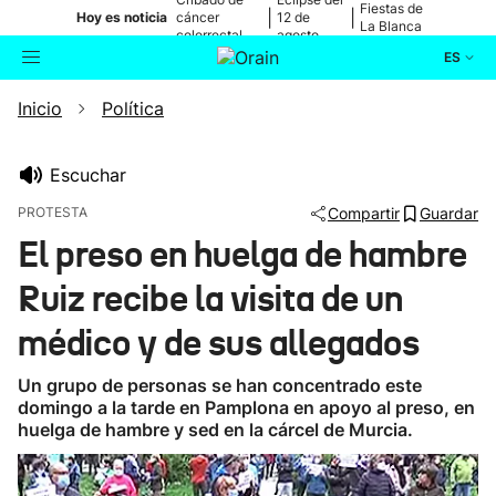
Fiestas de
|
|
Hoy es noticia
cáncer
12 de
La Blanca
colorrectal
agosto
ES
Inicio
Política
Actualidad
Buscador
Política
Escuchar
PROTESTA
Compartir
Guardar
Cultura
El preso en huelga de hambre
Ruiz recibe la visita de un
Ikusmiran
médico y de sus allegados
Eguraldia
Un grupo de personas se han concentrado este
domingo a la tarde en Pamplona en apoyo al preso, en
huelga de hambre y sed en la cárcel de Murcia.