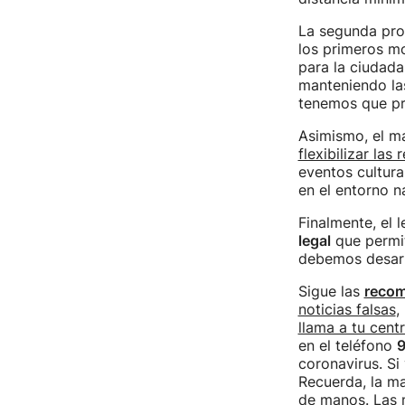
La segunda pro
los primeros m
para la ciudada
manteniendo las
tenemos que pr
Asimismo, el má
flexibilizar las
eventos cultura
en el entorno n
Finalmente, el
legal
que permit
debemos desarro
Sigue las
recom
noticias falsas
,
llama a tu cent
en el teléfono
9
coronavirus. Si
Recuerda, la ma
de manos. Las m