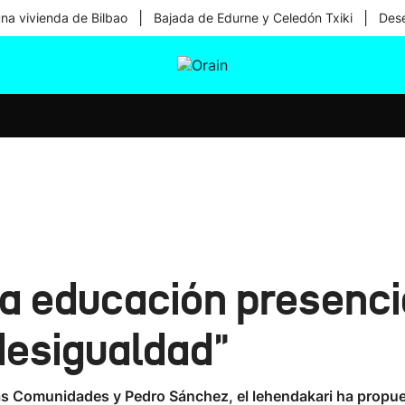
|
|
una vivienda de Bilbao
Bajada de Edurne y Celedón Txiki
Dese
tura
Ikusmiran
Egural
Salud
Tecnología
la educación presenci
desigualdad"
as Comunidades y Pedro Sánchez, el lehendakari ha propues