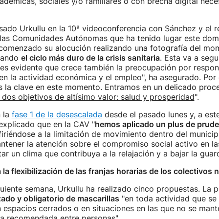
cadémicas, sociales y/o familiares o con brecha digital nece
sado Urkullu en la 10ª videoconferencia con Sánchez y el r
 las Comunidades Autónomas que ha tenido lugar este domi
 comenzado su alocución realizando una fotografía del mo
rando
el ciclo más duro de la crisis sanitaria
. Esta va a segu
 es evidente que crece también la preocupación por respon
n la actividad económica y el empleo", ha asegurado. Por e
es la clave en este momento. Entramos en un delicado proc
dos objetivos de altísimo valor: salud y prosperidad
".
 la
fase 1 de la desescalada
desde el pasado lunes y, a este
explicado que en la CAV "
hemos aplicado un plus de prude
efiriéndose a la limitación de movimiento dentro del municip
ntener la atención sobre el compromiso social activo en l
ar un clima que contribuya a la relajación y a bajar la guard
 la flexibilización de las franjas horarias de los colectivos
guiente semana, Urkullu ha realizado cinco propuestas. La pr
zado y obligatorio de mascarillas
"en toda actividad que se 
n espacios cerrados o en situaciones en las que no se mant
ma recomendada entre personas".