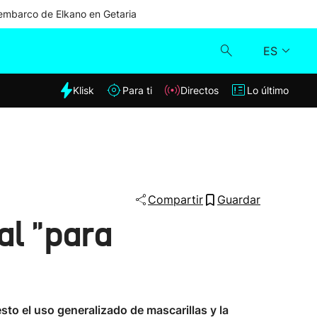
mbarco de Elkano en Getaria
ES
dia
Klisk
Para ti
Directos
Lo último
Klisk
Directos
Para ti
Compartir
Guardar
al "para
Lo último
to el uso generalizado de mascarillas y la