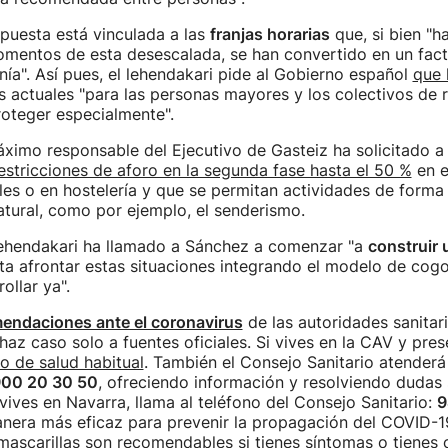
puesta está vinculada a las
franjas horarias
que, si bien "ha
omentos de esta desescalada, se han convertido en un fact
nía". Así pues, el lehendakari pide al Gobierno español
que 
 actuales "para las personas mayores y los colectivos de 
oteger especialmente".
ximo responsable del Ejecutivo de Gasteiz ha solicitado 
 restricciones de aforo en la segunda fase hasta el 50 %
en e
les o en hostelería y que se permitan actividades de forma 
atural, como por ejemplo, el senderismo.
 lehendakari ha llamado a Sánchez a comenzar "a
construir
a afrontar estas situaciones integrando el modelo de co
llar ya".
endaciones ante el coronavirus
de las autoridades sanitari
 haz caso solo a fuentes oficiales. Si vives en la CAV y pre
ro de salud habitual
. También el Consejo Sanitario atenderá
00 20 30 50
, ofreciendo información y resolviendo dudas 
 vives en Navarra, llama al teléfono del Consejo Sanitario:
9
nera más eficaz para prevenir la propagación del COVID-1
ascarillas son recomendables si tienes síntomas o tienes