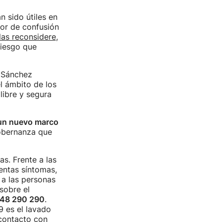
n sido útiles en
or de confusión
las reconsidere
,
riesgo que
a Sánchez
l ámbito de los
libre y segura
 un nuevo marco
gobernanza que
as. Frente a las
sentas síntomas,
 a las personas
sobre el
48 290 290
.
9 es el lavado
 contacto con