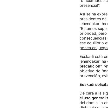
"dificultades a
presencial".
Así se ha expre
presidentes de
lehendakari ha
"Estamos supe
prioridad, pero
consecuencias e
ese equilibrio 
ponen en juego 
Euskadi está en
lehendakari ha 
precaución
", r
objetivo de "ma
prevención, evit
Euskadi solicita
De cara a la si
el uso generali
del domicilio e
distancia míni