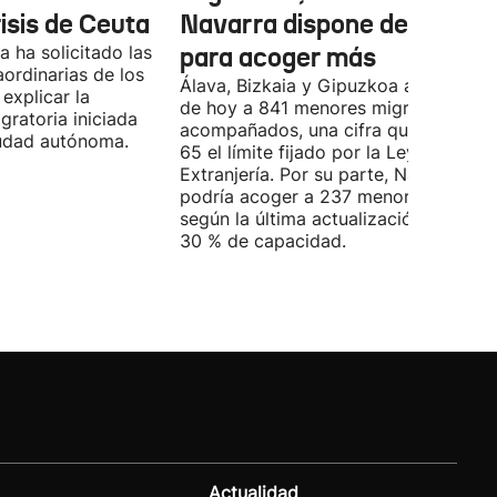
risis de Ceuta
Navarra dispone de marge
 ha solicitado las
para acoger más
ordinarias de los
Álava, Bizkaia y Gipuzkoa acogen a d
explicar la
de hoy a 841 menores migrantes no
igratoria iniciada
acompañados, una cifra que supera e
ciudad autónoma.
65 el límite fijado por la Ley de
Extranjería. Por su parte, Navarra
podría acoger a 237 menores, aunqu
según la última actualización, está al
30 % de capacidad.
Actualidad