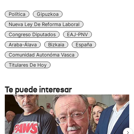
Política
Gipuzkoa
Nueva Ley De Reforma Laboral
Congreso Diputados
EAJ-PNV
Araba-Álava
Bizkaia
España
Comunidad Autonóma Vasca
Titulares De Hoy
Te puede interesar