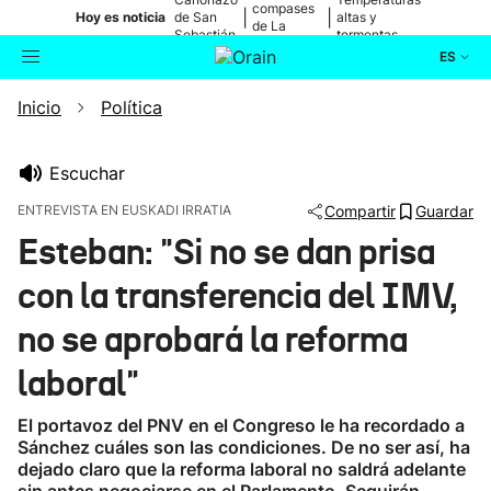
compases
|
|
Hoy es noticia
de San
altas y
de La
Sebastián
tormentas
Blanca
ES
Inicio
Política
Actualidad
Buscador
Política
Escuchar
ENTREVISTA EN EUSKADI IRRATIA
Compartir
Guardar
Cultura
Esteban: "Si no se dan prisa
con la transferencia del IMV,
Ikusmiran
no se aprobará la reforma
Eguraldia
laboral"
El portavoz del PNV en el Congreso le ha recordado a
Sánchez cuáles son las condiciones. De no ser así, ha
dejado claro que la reforma laboral no saldrá adelante