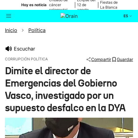
Fiestas de
|
|
Hoy es noticia
cáncer
12 de
La Blanca
colorrectal
agosto
ES
Inicio
Política
Actualidad
Buscador
Política
Escuchar
CORRUPCIÓN POLÍTICA
Compartir
Guardar
Cultura
Dimite el director de
Emergencias del Gobierno
Ikusmiran
Vasco, investigado por un
Eguraldia
supuesto desfalco en la DYA