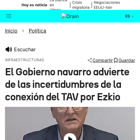
Crisis
Negociaciones
|
|
Hoy es noticia
en
migratoria
EEUU-Irán
Vitoria-
Gasteiz
ES
Inicio
Política
Actualidad
Buscador
Política
Escuchar
INFRAESTRUCTURAS
Compartir
Guardar
Cultura
El Gobierno navarro advierte
de las incertidumbres de la
Ikusmiran
conexión del TAV por Ezkio
Eguraldia