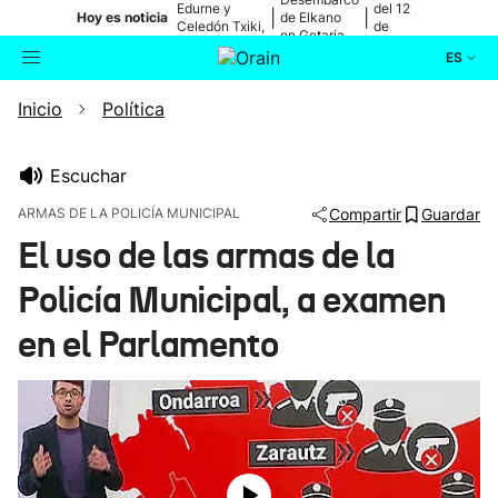
Edurne y
del 12
|
|
Hoy es noticia
de Elkano
Celedón Txiki,
de
en Getaria
en directo
agosto
ES
Inicio
Política
Actualidad
Buscador
Política
Escuchar
ARMAS DE LA POLICÍA MUNICIPAL
Compartir
Guardar
Cultura
El uso de las armas de la
Policía Municipal, a examen
Ikusmiran
en el Parlamento
Eguraldia