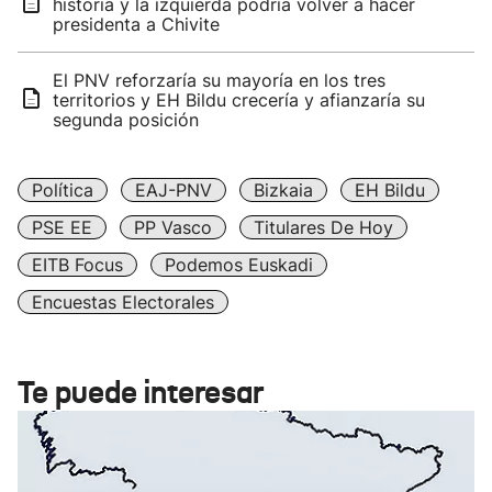
historia y la izquierda podría volver a hacer
presidenta a Chivite
El PNV reforzaría su mayoría en los tres
territorios y EH Bildu crecería y afianzaría su
segunda posición
Política
EAJ-PNV
Bizkaia
EH Bildu
PSE EE
PP Vasco
Titulares De Hoy
EITB Focus
Podemos Euskadi
Encuestas Electorales
Te puede interesar