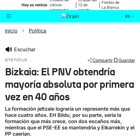
Fiestas de
|
|
Hoy es noticia
cáncer
12 de
La Blanca
colorrectal
agosto
ES
Inicio
Política
Actualidad
Buscador
Política
Escuchar
EITB FOCUS
Compartir
Guardar
Cultura
Bizkaia: El PNV obtendría
mayoría absoluta por primera
Ikusmiran
vez en 40 años
Eguraldia
La formación jeltzale lograría un represente más que
hace cuatro años. EH Bildu, por su parte, sería la
formación que más crece, con dos escaños más,
mientras que el PSE-EE se mantendría y Elkarrekin y el
PP caerían.