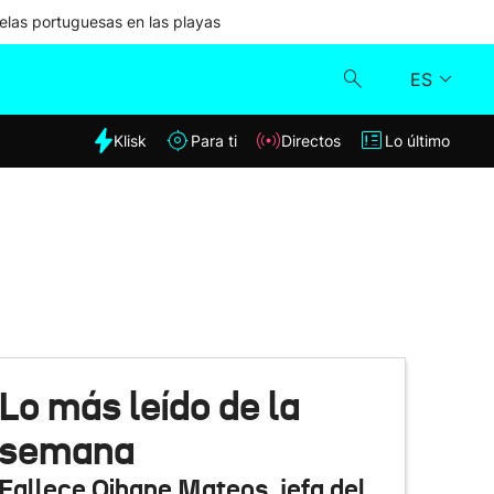
las portuguesas en las playas
ES
dia
Klisk
Para ti
Directos
Lo último
Klisk
Directos
Para ti
Lo último
Lo más leído de la
semana
Fallece Oihane Mateos, jefa del