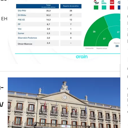
n EH
a-
NV