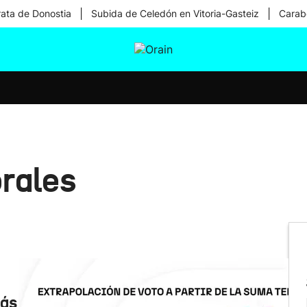
|
|
rata de Donostia
Subida de Celedón en Vitoria-Gasteiz
Carabe
tura
Ikusmiran
Egural
Salud
Tecnología
rales
más