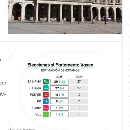
,
por
NV-