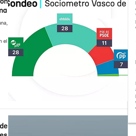
con
ima
una,
n el
 de
les