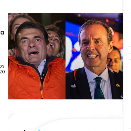
ia
a
os
 20