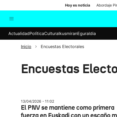
Hoy es noticia
Abordaje Pi
Actualidad
Política
Cul
Actualidad
Política
Cultura
Ikusmiran
Eguraldia
Sociedad
Elecciones
Economía
Inicio
Encuestas Electorales
Internacional
Encuestas Electo
13/04/2026 - 11:02
El PNV se mantiene como primera
fuerza en Euskadi con un escaño 