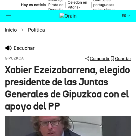
Celedón en
|
|
Hoy es noticia
Pirata de
portuguesas
Vitoria-
Donostia
en las playas
Gasteiz
ES
Inicio
Política
Actualidad
Buscador
Política
Escuchar
GIPUZKOA
Compartir
Guardar
Cultura
Xabier Ezeizabarrena, elegido
presidente de las Juntas
Ikusmiran
Generales de Gipuzkoa con el
Eguraldia
apoyo del PP