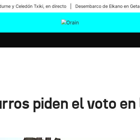
|
urne y Celedón Txiki, en directo
Desembarco de Elkano en Geta
tura
Ikusmiran
Egural
Salud
Tecnología
ros piden el voto en l