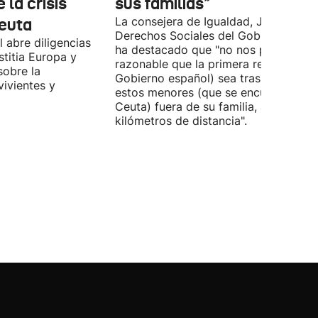
 la crisis
sus familias"
Ceuta
La consejera de Igualdad, Justicia y
Derechos Sociales del Gobierno Vasc
 abre diligencias
ha destacado que "no nos parece
stitia Europa y
razonable que la primera respuesta (
sobre la
Gobierno español) sea trasladar a
vivientes y
estos menores (que se encuentran en
Ceuta) fuera de su familia, a miles de
kilómetros de distancia".