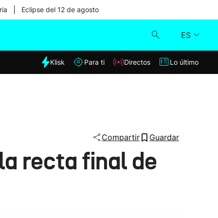
|
ria
Eclipse del 12 de agosto
ES
dia
Klisk
Para ti
Directos
Lo último
Klisk
Directos
Para ti
Compartir
Guardar
a recta final de
Lo último