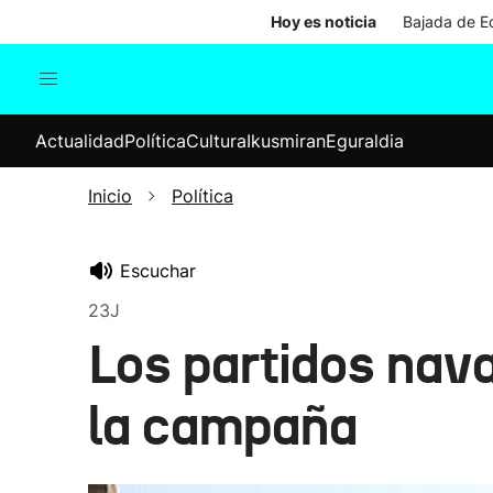
Hoy es noticia
Bajada de Ed
Actualidad
Política
Cul
Actualidad
Política
Cultura
Ikusmiran
Eguraldia
Sociedad
Elecciones
Economía
Inicio
Política
Internacional
Escuchar
23J
Los partidos navar
la campaña