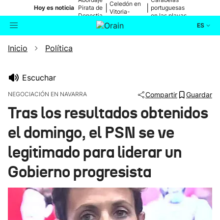
Celedón en
|
|
Hoy es noticia
Pirata de
portuguesas
Vitoria-
Donostia
en las playas
Gasteiz
ES
Inicio
Política
Actualidad
Buscador
Política
Escuchar
NEGOCIACIÓN EN NAVARRA
Compartir
Guardar
Cultura
Tras los resultados obtenidos
el domingo, el PSN se ve
Ikusmiran
legitimado para liderar un
Eguraldia
Gobierno progresista