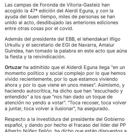
Las campas de Foronda de Vitoria-Gasteiz han
acogido la 47ª edición del Alerdi Eguna, y con la
ayuda del buen tiempo, miles de personas se han
unido al acto, desdibujado las anteriores ediciones
entre otras cosas por el covid.
Además del presidente del EBB, el lehendakari Iñigo
Urkullu y el secretario de EGI de Navarra, Amaiur
Guindea, han tomado la palabra en este acto que aúna
la fiesta y la reivindicación.
Ortuzar
ha admitido que el Alderdi Eguna llega "en un
momento político y social complejo por lo que hemos
vivido recientemente, por lo que estamos viviendo
ahora y por lo que viene en unos meses". Asimismo, y
haciendo autocrítica, ha dicho que han "escuchado y
entendido" a los que "nos han dado un toque de
atención no yendo a votar". "Toca recoser, toca volver
a juntar, toca volver a ilusionar", ha asegurado.
Respecto a la investidura del presidente del Gobierno
español, y dando por hecho el fracaso del líder del PP
Alberto Núñez Feijóo, ha dicho que están dispuestos a