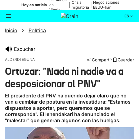
Crisis
Negociaciones
|
|
Hoy es noticia
en
migratoria
EEUU-Irán
Vitoria-
Gasteiz
ES
Inicio
Política
Actualidad
Buscador
Política
Escuchar
ALDERDI EGUNA
Compartir
Guardar
Cultura
Ortuzar: "Nada ni nadie va a
desposicionar al PNV"
Ikusmiran
El presidente del PNV ha querido dejar claro que no
Eguraldia
van a cambiar de postura en la investidura: "Estamos
dispuestos a aportar, pero queremos que se
corresponda". El lehendakari ha denunciado el
"malestar" que generan algunos con las huelgas.