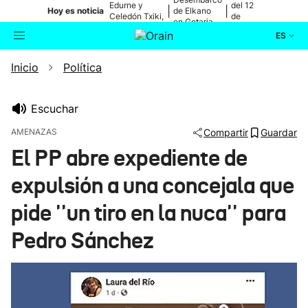
Edurne y
del 12
|
|
Hoy es noticia
de Elkano
Celedón Txiki,
de
en Getaria
en directo
agosto
ES
Inicio
Política
Actualidad
Buscador
Política
Escuchar
AMENAZAS
Compartir
Guardar
Cultura
El PP abre expediente de
expulsión a una concejala que
Ikusmiran
pide ''un tiro en la nuca'' para
Eguraldia
Pedro Sánchez