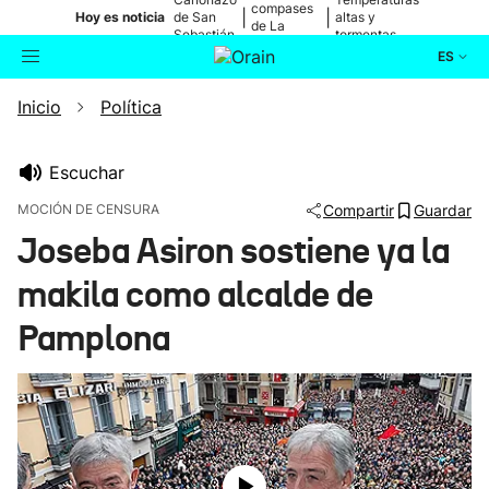
compases
|
|
Hoy es noticia
de San
altas y
de La
Sebastián
tormentas
Blanca
ES
Inicio
Política
Actualidad
Buscador
Política
Escuchar
MOCIÓN DE CENSURA
Compartir
Guardar
Cultura
Joseba Asiron sostiene ya la
makila como alcalde de
Ikusmiran
Pamplona
Eguraldia