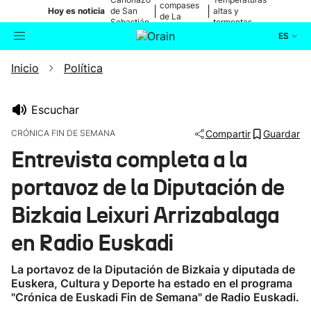
compases
|
|
Hoy es noticia
de San
altas y
de La
Sebastián
tormentas
Blanca
ES
Inicio
Política
Actualidad
Buscador
Política
Escuchar
CRÓNICA FIN DE SEMANA
Compartir
Guardar
Cultura
Entrevista completa a la
portavoz de la Diputación de
Ikusmiran
Bizkaia Leixuri Arrizabalaga
Eguraldia
en Radio Euskadi
La portavoz de la Diputación de Bizkaia y diputada de
Euskera, Cultura y Deporte ha estado en el programa
"Crónica de Euskadi Fin de Semana" de Radio Euskadi.