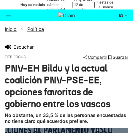
Fiestas de
|
|
Hoy es noticia
cáncer
12 de
La Blanca
colorrectal
agosto
ES
Inicio
Política
Actualidad
Buscador
Política
Escuchar
EITB FOCUS
Compartir
Guardar
Cultura
PNV-EH Bildu y la actual
coalición PNV-PSE-EE,
Ikusmiran
opciones favoritas de
Eguraldia
gobierno entre los vascos
No obstante, un 33,5 % de las personas encuestadas
no tiene claro qué acuerdos prefiere.