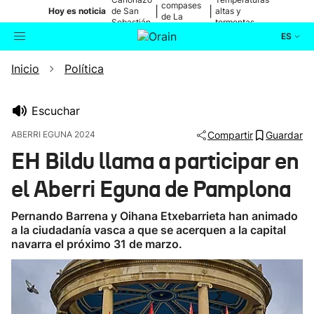
compases
|
|
Hoy es noticia
de San
altas y
de La
Sebastián
tormentas
Blanca
ES
Inicio
Política
Actualidad
Buscador
Política
Escuchar
ABERRI EGUNA 2024
Compartir
Guardar
Cultura
EH Bildu llama a participar en
el Aberri Eguna de Pamplona
Ikusmiran
Pernando Barrena y Oihana Etxebarrieta han animado
Eguraldia
a la ciudadanía vasca a que se acerquen a la capital
navarra el próximo 31 de marzo.