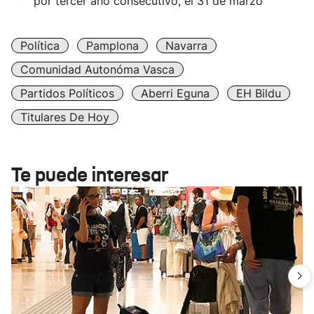
por tercer año consecutivo, el 31 de marzo
Política
Pamplona
Navarra
Comunidad Autonóma Vasca
Partidos Políticos
Aberri Eguna
EH Bildu
Titulares De Hoy
Te puede interesar