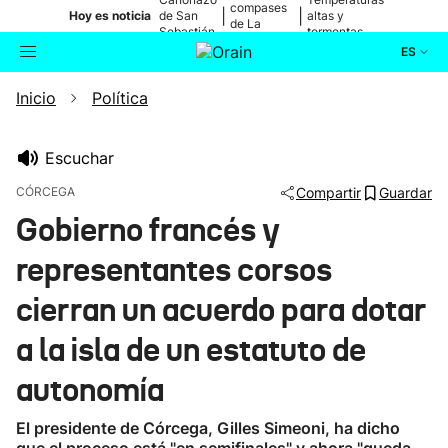
compases
|
|
Hoy es noticia
de San
altas y
de La
Sebastián
tormentas
Blanca
ES
Inicio
Política
Actualidad
Buscador
Política
Escuchar
CÓRCEGA
Compartir
Guardar
Cultura
Gobierno francés y
representantes corsos
Ikusmiran
cierran un acuerdo para dotar
Eguraldia
a la isla de un estatuto de
autonomía
El presidente de Córcega, Gilles Simeoni, ha dicho