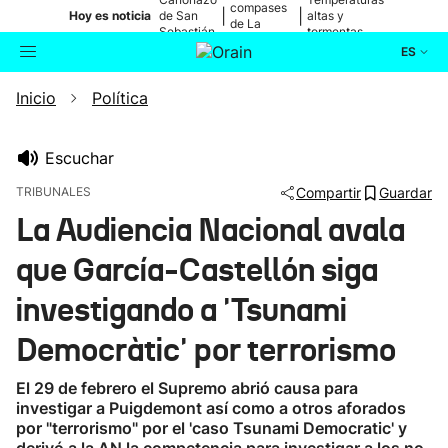
compases
|
|
Hoy es noticia
de San
altas y
de La
Sebastián
tormentas
Blanca
ES
Inicio
Política
Actualidad
Buscador
Política
Escuchar
TRIBUNALES
Compartir
Guardar
Cultura
La Audiencia Nacional avala
que García-Castellón siga
Ikusmiran
investigando a 'Tsunami
Eguraldia
Democràtic' por terrorismo
El 29 de febrero el Supremo abrió causa para
investigar a Puigdemont así como a otros aforados
por "terrorismo" por el 'caso Tsunami Democratic' y