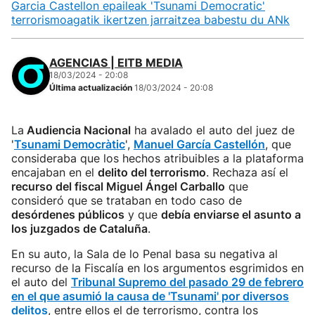
Garcia Castellon epaileak 'Tsunami Democratic'
terrorismoagatik ikertzen jarraitzea babestu du ANk
AGENCIAS | EITB MEDIA
18/03/2024 - 20:08
Última actualización
18/03/2024 - 20:08
La
Audiencia Nacional
ha avalado el auto del juez de
'
Tsunami Democràtic
',
Manuel García Castellón
, que
consideraba que los hechos atribuibles a la plataforma
encajaban en el
delito del terrorismo
. Rechaza así el
recurso del fiscal Miguel Ángel Carballo
que
consideró que se trataban en todo caso de
desórdenes públicos
y que
debía enviarse el asunto a
los juzgados de Cataluña
.
En su auto, la Sala de lo Penal basa su negativa al
recurso de la Fiscalía en los argumentos esgrimidos en
el auto del
Tribunal Supremo del pasado 29 de febrero
en el que asumió la causa de 'Tsunami' por diversos
delitos
, entre ellos el de terrorismo, contra los