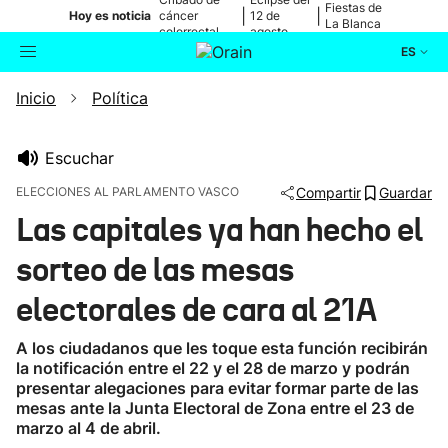
Fiestas de
|
|
Hoy es noticia
cáncer
12 de
La Blanca
colorrectal
agosto
ES
Inicio
Política
Actualidad
Buscador
Política
Escuchar
ELECCIONES AL PARLAMENTO VASCO
Compartir
Guardar
Cultura
Las capitales ya han hecho el
sorteo de las mesas
Ikusmiran
electorales de cara al 21A
Eguraldia
A los ciudadanos que les toque esta función recibirán
la notificación entre el 22 y el 28 de marzo y podrán
presentar alegaciones para evitar formar parte de las
mesas ante la Junta Electoral de Zona entre el 23 de
marzo al 4 de abril.