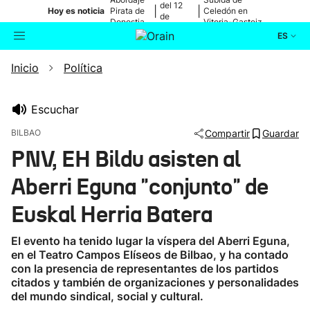
del 12
|
|
Hoy es noticia
Pirata de
Celedón en
de
Donostia
Vitoria-Gasteiz
agosto
ES
Inicio
Política
Actualidad
Buscador
Política
Escuchar
BILBAO
Compartir
Guardar
Cultura
PNV, EH Bildu asisten al
Aberri Eguna "conjunto" de
Ikusmiran
Euskal Herria Batera
Eguraldia
El evento ha tenido lugar la víspera del Aberri Eguna,
en el Teatro Campos Elíseos de Bilbao, y ha contado
con la presencia de representantes de los partidos
citados y también de organizaciones y personalidades
del mundo sindical, social y cultural.