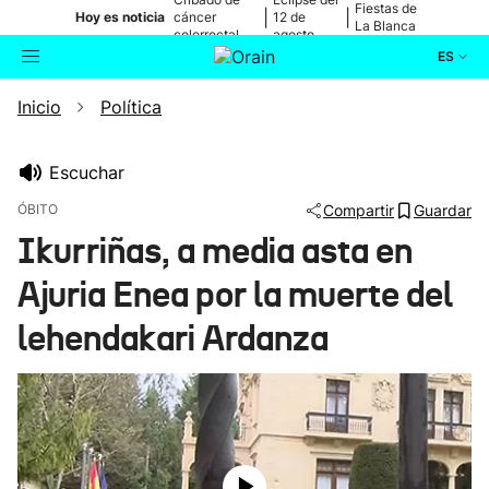
Fiestas de
|
|
Hoy es noticia
cáncer
12 de
La Blanca
colorrectal
agosto
ES
Inicio
Política
Actualidad
Buscador
Política
Escuchar
ÓBITO
Compartir
Guardar
Cultura
Ikurriñas, a media asta en
Ajuria Enea por la muerte del
Ikusmiran
lehendakari Ardanza
Eguraldia