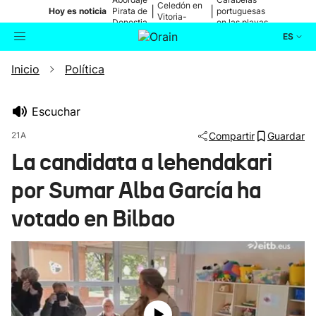
Celedón en
|
|
Hoy es noticia
Pirata de
portuguesas
Vitoria-
Donostia
en las playas
Gasteiz
ES
Inicio
Política
Actualidad
Buscador
Política
Escuchar
21A
Compartir
Guardar
Cultura
La candidata a lehendakari
por Sumar Alba García ha
Ikusmiran
votado en Bilbao
Eguraldia