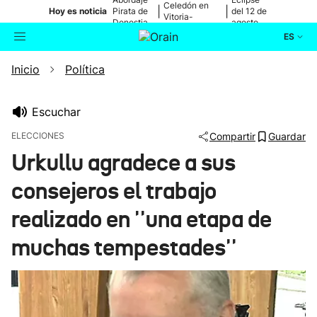
Celedón en
|
|
Hoy es noticia
Pirata de
del 12 de
Vitoria-
Donostia
agosto
Gasteiz
ES
Inicio
Política
Actualidad
Buscador
Política
Escuchar
ELECCIONES
Compartir
Guardar
Cultura
Urkullu agradece a sus
consejeros el trabajo
Ikusmiran
realizado en ''una etapa de
Eguraldia
muchas tempestades''