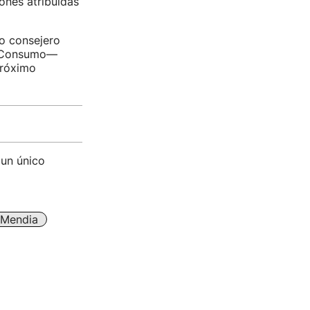
ones atribuidas
ro consejero
y Consumo—
próximo
 un único
 Mendia