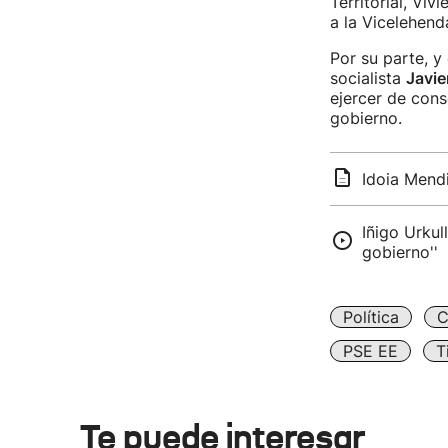
Territorial, Vi
a la Vicelehend
Por su parte, y
socialista
Javie
ejercer de con
gobierno.
Idoia Mendi
Iñigo Urkul
gobierno''
Política
C
PSE EE
T
Te puede interesar