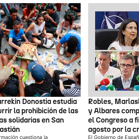
arrekin Donostia estudia
Robles, Marlas
rrir la prohibición de las
y Albares com
as solidarias en San
el Congreso a f
astián
agosto por la c
rmación cuestiona la
El Gobierno de España