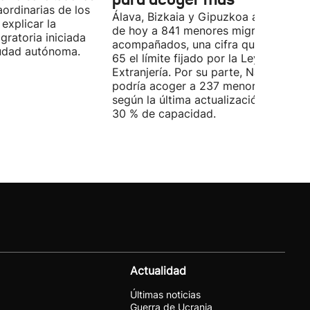
ordinarias de los
Álava, Bizkaia y Gipuzkoa acogen a d
explicar la
de hoy a 841 menores migrantes no
igratoria iniciada
acompañados, una cifra que supera e
ciudad autónoma.
65 el límite fijado por la Ley de
Extranjería. Por su parte, Navarra
podría acoger a 237 menores, aunqu
según la última actualización, está al
30 % de capacidad.
Actualidad
Últimas noticias
Guerra de Ucrania