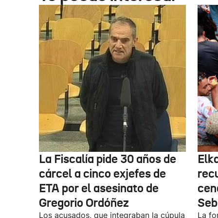
La Fiscalía pide 30 años de
Elk
cárcel a cinco exjefes de
recu
ETA por el asesinato de
cen
Gregorio Ordóñez
Seb
Los acusados, que integraban la cúpula
La fo