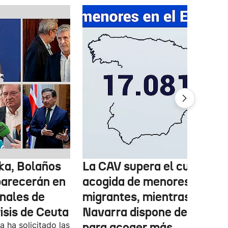
ka, Bolaños
La CAV supera el cupo de
parecerán en
acogida de menores
inales de
migrantes, mientras
risis de Ceuta
Navarra dispone de marge
 ha solicitado las
para acoger más