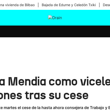
|
|
una vivienda de Bilbao
Bajada de Edurne y Celedón Txiki
Dese
tura
Ikusmiran
Egural
Salud
Tecnología
e a Mendia como vicel
ones tras su cese
te martes el cese de la hasta ahora consejera de Trabajo y E