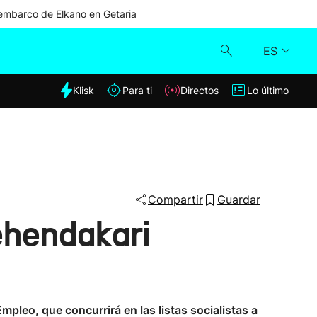
mbarco de Elkano en Getaria
ES
dia
Klisk
Para ti
Directos
Lo último
Klisk
Directos
Para ti
Compartir
Guardar
ehendakari
Lo último
mpleo, que concurrirá en las listas socialistas a