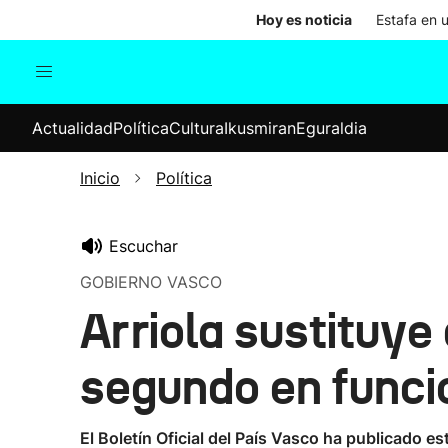
Hoy es noticia
Estafa en 
Actualidad
Política
Cul
Actualidad
Política
Cultura
Ikusmiran
Eguraldia
Sociedad
Elecciones
Economía
Inicio
Política
Internacional
Escuchar
GOBIERNO VASCO
Arriola sustituy
segundo en funci
El Boletín Oficial del País Vasco ha publicado es