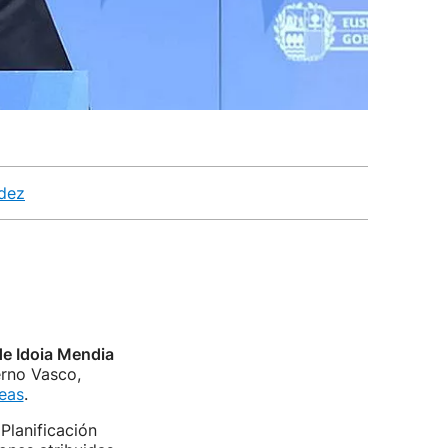
rdez
de Idoia Mendia
rno Vasco,
peas
.
 Planificación