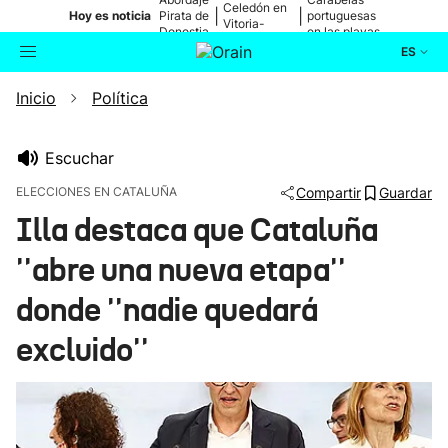
Celedón en
|
|
Hoy es noticia
Pirata de
portuguesas
Vitoria-
Donostia
en las playas
Gasteiz
ES
Inicio
Política
Actualidad
Buscador
Política
Escuchar
ELECCIONES EN CATALUÑA
Compartir
Guardar
Cultura
Illa destaca que Cataluña
''abre una nueva etapa''
Ikusmiran
donde ''nadie quedará
Eguraldia
excluido''