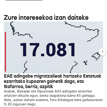
Zure interesekoa izan daiteke
EAE adingabe migratzaileak hartzeko Estatuak
ezarritako kupoaren gainetik dago, eta
Nafarroa, berriz, azpitik
Arabak, Bizkaiak eta Gipuzkoak 843 adingabe atzerritar
artatzen dituzte egun, berez dagokiona baino 65 gehiago.
Aldiz, azken datuen arabera, Foru Erkidegoa bere gaitasunaren
% 30 inguruan dago.