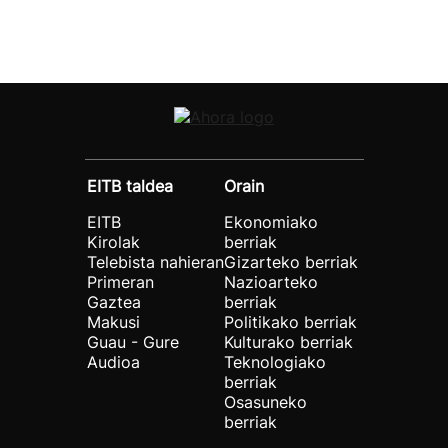
EITB taldea
Orain
EITB
Ekonomiako
Kirolak
berriak
Telebista nahieran
Gizarteko berriak
Primeran
Nazioarteko
Gaztea
berriak
Makusi
Politikako berriak
Guau - Gure
Kulturako berriak
Audioa
Teknologiako
berriak
Osasuneko
berriak