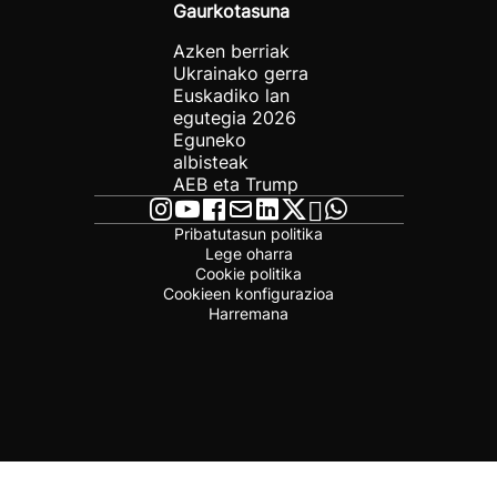
Gaurkotasuna
Azken berriak
Ukrainako gerra
Euskadiko lan
egutegia 2026
Eguneko
albisteak
AEB eta Trump
Pribatutasun politika
Lege oharra
Cookie politika
Cookieen konfigurazioa
Harremana