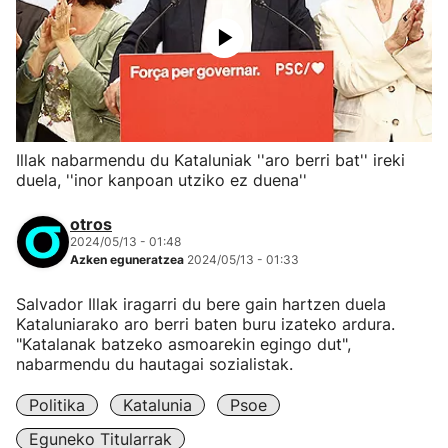
Illak nabarmendu du Kataluniak ''aro berri bat'' ireki
duela, ''inor kanpoan utziko ez duena''
otros
2024/05/13 - 01:48
Azken eguneratzea
2024/05/13 - 01:33
Salvador Illak iragarri du bere gain hartzen duela
Kataluniarako aro berri baten buru izateko ardura.
"Katalanak batzeko asmoarekin egingo dut",
nabarmendu du hautagai sozialistak.
Politika
Katalunia
Psoe
Eguneko Titularrak