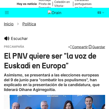
Celedón en
|
|
Hoy es noticia
Pirata de
portuguesas
Vitoria-
Donostia
en las playas
Gasteiz
ES
Inicio
Política
Actualidad
Buscador
Política
Escuchar
PRECAMPAÑA
Compartir
Guardar
Cultura
El PNV quiere ser "la voz de
Euskadi en Europa"
Ikusmiran
Asimismo, se presentará a las elecciones europeas
Eguraldia
del 9 de junio para "combatir los populismos", han
explicado en la presentación de la candidatura, que
liderará Oihane Agirregoitia.