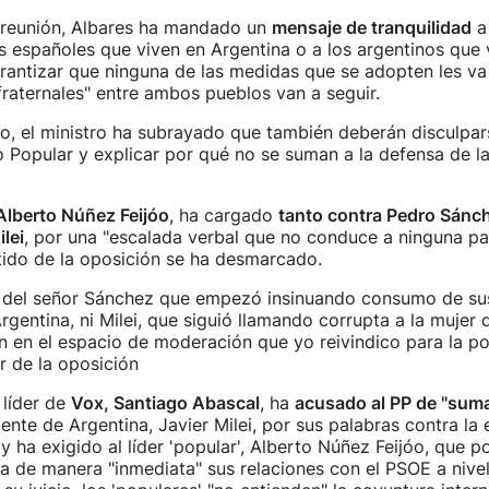
 reunión, Albares ha mandado un
mensaje de tranquilidad
a 
os españoles que viven en Argentina o a los argentinos que 
antizar que ninguna de las medidas que se adopten les va 
"fraternales" entre ambos pueblos van a seguir.
o, el ministro ha subrayado que también deberán disculpar
 Popular y explicar por qué no se suman a la defensa de la
Alberto Núñez Feijóo
, ha cargado
tanto contra Pedro Sánc
lei
, por una "escalada verbal que no conduce a ninguna pa
rtido de la oposición se ha desmarcado.
o del señor Sánchez que empezó insinuando consumo de sus
rgentina, ni Milei, que siguió llamando corrupta a la mujer 
 en el espacio de moderación que yo reivindico para la polí
er de la oposición
 líder de
Vox, Santiago Abascal
, ha
acusado al PP de "suma
dente de Argentina, Javier Milei, por sus palabras contra la
 ha exigido al líder 'popular', Alberto Núñez Feijóo, que po
a de manera "inmediata" sus relaciones con el PSOE a nivel