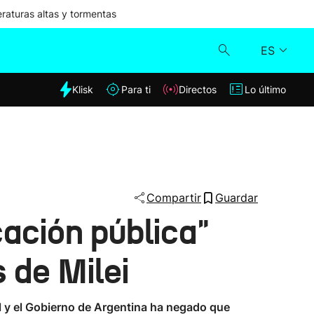
aturas altas y tormentas
ES
dia
Klisk
Para ti
Directos
Lo último
Klisk
Directos
Para ti
Compartir
Guardar
cación pública"
Lo último
 de Milei
ol y el Gobierno de Argentina ha negado que