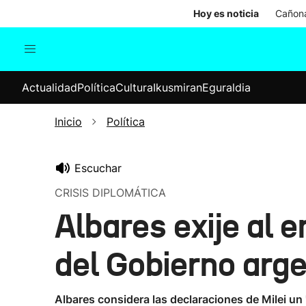
Hoy es noticia
Cañona
Actualidad
Política
Cul
Actualidad
Política
Cultura
Ikusmiran
Eguraldia
Sociedad
Elecciones
Economía
Inicio
Política
Internacional
Escuchar
CRISIS DIPLOMÁTICA
Albares exije al 
del Gobierno arge
Albares considera las declaraciones de Milei un