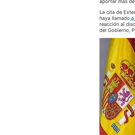
aportar más det
La cita de Exte
haya llamado
a 
reacción al dis
del Gobierno, P