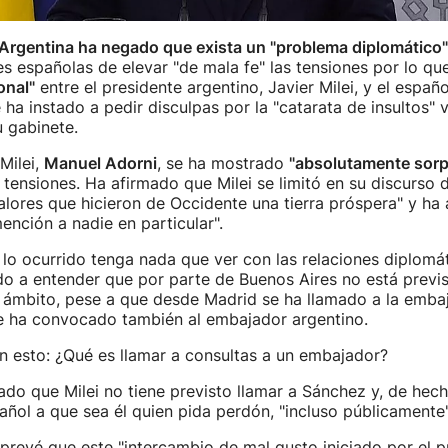
Argentina ha negado que exista un "problema diplomático"
es españolas de elevar "de mala fe" las tensiones por lo qu
onal"
entre el presidente argentino, Javier Milei, y el españ
 ha instado a pedir disculpas por la "catarata de insultos" 
 gabinete.
Milei,
Manuel Adorni
, se ha mostrado
"absolutamente sorp
 tensiones. Ha afirmado que Milei se limitó en su discurso
alores que hicieron de Occidente una tierra próspera" y ha
mención a nadie en particular".
o ocurrido tenga nada que ver con las relaciones diplomát
o a entender que por parte de Buenos Aires no está previ
 ámbito, pese a que desde Madrid se ha llamado a la emba
se ha convocado también al embajador argentino.
n esto: ¿Qué es llamar a consultas a un embajador?
ado que Milei no tiene previsto llamar a Sánchez y, de hec
pañol a que sea él quien pida perdón, "incluso públicamente"
prevé que este "intercambio de mal gusto iniciado por el p