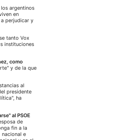
los argentinos
viven en
a perjudicar y
se tanto Vox
s instituciones
hez, como
rte" y de la que
tancias al
del presidente
tica", ha
rse" al PSOE
 esposa de
nga fin a la
 nacional e