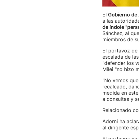
El
Gobierno de 
a las autoridad
de índole "pers
Sánchez, al que
miembros de su
El portavoz de 
escalada de las
"defender los v
Milei "no hizo 
"No vemos que l
recalcado, dand
medida en este
a consultas y 
Relacionado co
Adorni ha aclar
al dirigente es
El portavoz no 