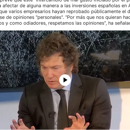
afectar de alguna manera a las inversiones españolas en 
 que varios empresarios hayan reprobado públicamente el d
arse de opiniones "personales". "Por más que nos quieran h
os y como odiadores, respetamos las opiniones", ha señala