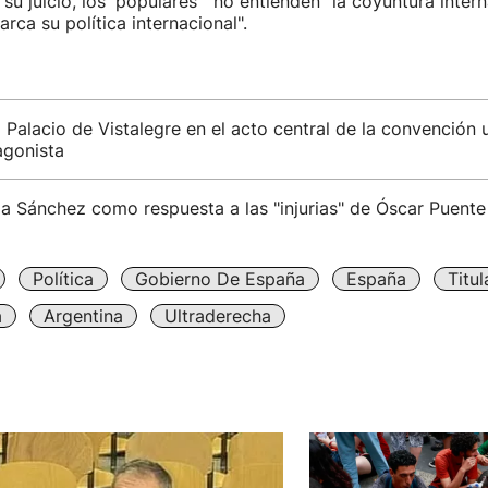
 su juicio, los 'populares' "no entienden" la coyuntura intern
rca su política internacional".
l Palacio de Vistalegre en el acto central de la convención u
gonista
 a Sánchez como respuesta a las "injurias" de Óscar Puente
Política
Gobierno De España
España
Titu
a
Argentina
Ultraderecha