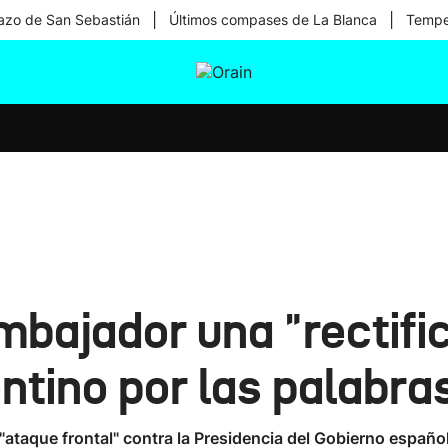
|
|
zo de San Sebastián
Últimos compases de La Blanca
Temper
tura
Ikusmiran
Egural
Salud
Tecnología
embajador una "rectifi
ntino por las palabras
 "ataque frontal" contra la Presidencia del Gobierno españ