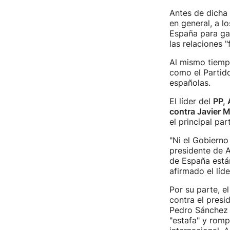
Antes de dicha
en general, a l
España para gar
las relaciones 
Al mismo tiemp
como el Partido
españolas.
El líder del
PP, 
contra Javier Mi
el principal pa
"Ni el Gobiern
presidente de A
de España están
afirmado el líd
Por su parte, el
contra el presi
Pedro Sánchez y
"estafa" y romp