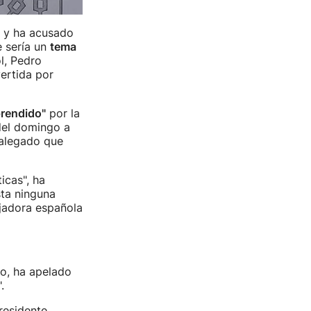
y ha acusado
e sería un
tema
ol, Pedro
vertida por
rendido"
por la
 del domingo a
 alegado que
icas", ha
sta ninguna
jadora española
ho, ha apelado
.
residente