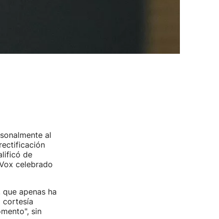
rsonalmente al
ectificación
lificó de
 Vox celebrado
, que apenas ha
 cortesía
mento", sin