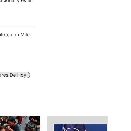
acional y es el
ltra, con Milei
lares De Hoy