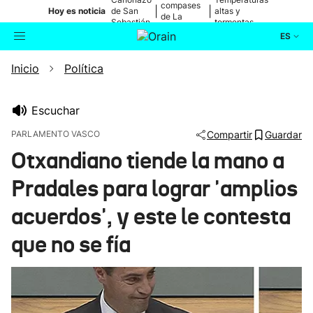
compases
|
|
Hoy es noticia
de San
altas y
de La
Sebastián
tormentas
Blanca
ES
Inicio
Política
Actualidad
Buscador
Política
Escuchar
PARLAMENTO VASCO
Compartir
Guardar
Cultura
Otxandiano tiende la mano a
Pradales para lograr 'amplios
Ikusmiran
acuerdos', y este le contesta
Eguraldia
que no se fía