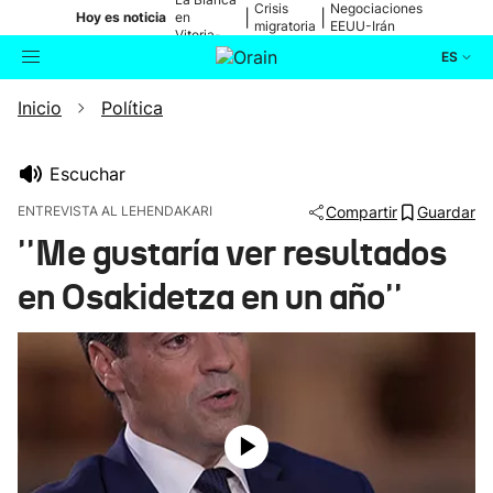
Crisis
Negociaciones
|
|
Hoy es noticia
en
migratoria
EEUU-Irán
Vitoria-
Gasteiz
ES
Inicio
Política
Actualidad
Buscador
Política
Escuchar
ENTREVISTA AL LEHENDAKARI
Compartir
Guardar
Cultura
''Me gustaría ver resultados
en Osakidetza en un año''
Ikusmiran
Eguraldia