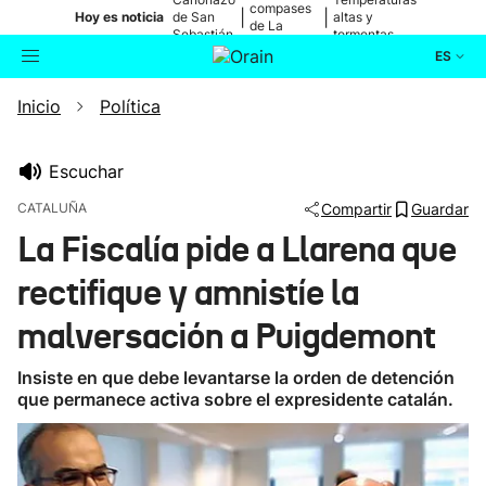
compases
|
|
Hoy es noticia
de San
altas y
de La
Sebastián
tormentas
Blanca
ES
Inicio
Política
Actualidad
Buscador
Política
Escuchar
CATALUÑA
Compartir
Guardar
Cultura
La Fiscalía pide a Llarena que
rectifique y amnistíe la
Ikusmiran
malversación a Puigdemont
Eguraldia
Insiste en que debe levantarse la orden de detención
que permanece activa sobre el expresidente catalán.