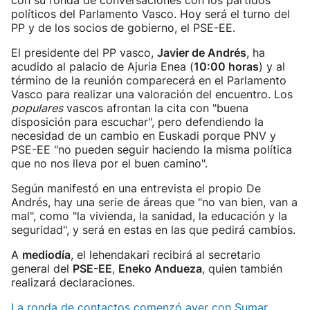
con su ronda de conversaciones con los partidos
políticos del Parlamento Vasco. Hoy será el turno del
PP y de los socios de gobierno, el PSE-EE.
El presidente del PP vasco,
Javier de Andrés
, ha
acudido al palacio de Ajuria Enea (
10:00 horas
) y al
término de la reunión comparecerá en el Parlamento
Vasco para realizar una valoración del encuentro. Los
populares
vascos afrontan la cita con "buena
disposición para escuchar", pero defendiendo la
necesidad de un cambio en Euskadi porque PNV y
PSE-EE "no pueden seguir haciendo la misma política
que no nos lleva por el buen camino".
Según manifestó en una entrevista el propio De
Andrés, hay una serie de áreas que "no van bien, van a
mal", como "la vivienda, la sanidad, la educación y la
seguridad", y será en estas en las que pedirá cambios.
A
mediodía
, el lehendakari recibirá al secretario
general del
PSE-EE
,
Eneko Andueza
, quien también
realizará declaraciones.
La ronda de contactos comenzó ayer con Sumar
,