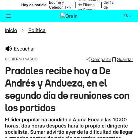
Edurne y
del 12
|
|
Hoy es noticia
de Elkano
Celedón Txiki,
de
en Getaria
en directo
agosto
ES
Inicio
Política
Actualidad
Buscador
Política
Escuchar
GOBIERNO VASCO
Compartir
Guardar
Cultura
Pradales recibe hoy a De
Andrés y Andueza, en el
Ikusmiran
segundo día de reuniones con
Eguraldia
los partidos
El líder popular ha acudido a Ajuria Enea a las 10:00
horas, dos horas después hará lo propio el dirigente
socialista. Sumar advirtió ayer de la dificultad de llegar