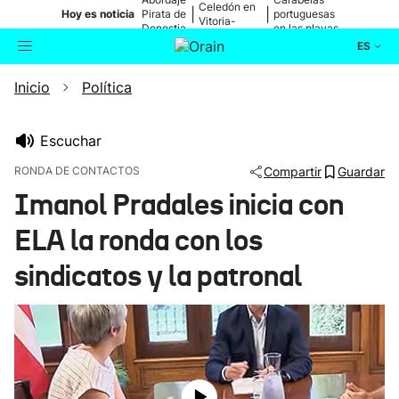
Celedón en
|
|
Hoy es noticia
Pirata de
portuguesas
Vitoria-
Donostia
en las playas
Gasteiz
ES
Inicio
Política
Actualidad
Buscador
Política
Escuchar
RONDA DE CONTACTOS
Compartir
Guardar
Cultura
Imanol Pradales inicia con
ELA la ronda con los
Ikusmiran
sindicatos y la patronal
Eguraldia